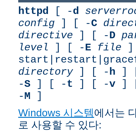
httpd
[ -
d
serverro
config
] [ -
C
direc
directive
] [ -
D
pa
level
] [ -
E
file
]
start|restart|grace
directory
] [ -
h
] 
-
S
] [ -
t
] [ -
v
] 
-
M
]
Windows 시스템
에서는 
로 사용할 수 있다: