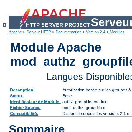
Serveu
Apache
>
Serveur HTTP
>
Documentation
>
Version 2.4
>
Modules
Module Apache
mod_authz_groupfil
Langues Disponible
Description:
Autorisation basée sur les groupes à l
Statut:
Base
Identificateur de Module:
authz_groupfile_module
Fichier Source:
mod_authz_groupfile.c
Compatibilité:
Disponible depuis les versions 2.1 e
Sommaire