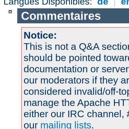
Langues Disponibles:
de
|
e
Commentaires
Notice:
This is not a Q&A sect
should be pointed towar
documentation or serve
our moderators if they a
considered invalid/off-t
manage the Apache HTTP
either our IRC channel, 
our
mailing lists
.