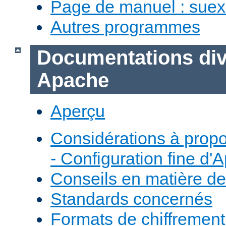
Page de manuel : sue
Autres programmes
Documentations div
Apache
Aperçu
Considérations à prop
- Configuration fine d'
Conseils en matière de
Standards concernés
Formats de chiffremen